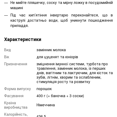
Не мийте пляшечку, соску та мірну ложку в посудомийній
машині
Під час кип’ятіння інвертарю переконайтеся, що в
каструлі достатньо води, щоб уникнути пошкодження
приладдя.
Характеристики
Вид
замінник молока
Вік
для цуценят та юніорів
Призначення
зміцнення імунної системи, турбота про
травлення, замінник молока, із перших
днів, вагітним та лактуючим, для кісток та
зубів, літнім, хворим та ослабленим,
стимуляція росту та розвитку
Форма випуску
порошок
Фасування
400 г (+ баночка + 3 соски)
Країна
Німеччина
виробництва
Калорійність,
436.5