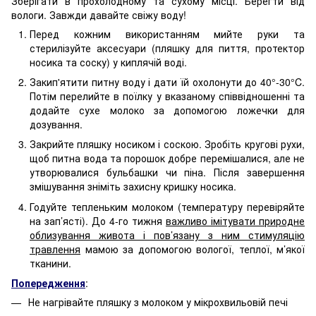
Зберігати в прохолодному та сухому місці. Берегти від
вологи. Завжди давайте свіжу воду!
Перед кожним використанням мийте руки та
стерилізуйте аксесуари (пляшку для пиття, протектор
носика та соску) у киплячій воді.
Закип'ятити питну воду і дати їй охолонути до 40°-30°C.
Потім перелийте в поїлку у вказаному співвідношенні та
додайте сухе молоко за допомогою ложечки для
дозування.
Закрийте пляшку носиком і соскою. Зробіть кругові рухи,
щоб питна вода та порошок добре перемішалися, але не
утворювалися бульбашки чи піна. Після завершення
змішування зніміть захисну кришку носика.
Годуйте тепленьким молоком (температуру перевіряйте
на зап’ясті). До 4-го тижня
важливо імітувати природне
облизування живота і пов’язану з ним стимуляцію
травлення
мамою за допомогою вологої, теплої, м’якої
тканини.
Попередження
:
Не нагрівайте пляшку з молоком у мікрохвильовій печі