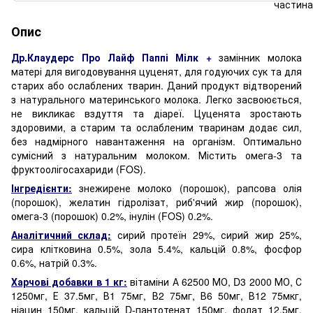
Опис
Др.Клаудерс Про Лайф Паппі Мілк +
замінник молока
матері для вигодовування цуценят, для годуючих сук та для
старих або ослаблених тварин. Даний продукт відтворений
з натурального материнського молока. Легко засвоюється,
не викликає вздуття та діареї. Цуценята зростають
здоровими, а старим та ослабленим тваринам додає сил,
без надмірного навантаження на організм. Оптимально
сумісний з натуральним молоком. Містить омега-3 та
фруктоолігосахариди (FOS).
Інгредієнти:
знежирене молоко (порошок), рапсова олія
(порошок), желатин гідролізат, риб'ячий жир (порошок),
омега-3 (порошок) 0.2%, інулін (FOS) 0.2%.
Аналітичний склад:
сирий протеїн 29%, сирий жир 25%,
сира клітковина 0.5%, зола 5.4%, кальцій 0.8%, фосфор
0.6%, натрій 0.3%.
Харчові добавки в 1 кг:
вітаміни А 62500 МО, D3 2000 МО, С
1250мг, Е 37.5мг, В1 75мг, В2 75мг, В6 50мг, В12 75мкг,
ніацин 150мг, кальцій D-пантотенат 150мг, фолат 12.5мг,