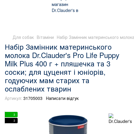
Для собак
Вітаміни
Набір Замінник материнського молока 
Набір Замінник материнського
молока Dr.Clauder's Pro Life Puppy
Milk Plus 400 г + пляшечка та 3
соски; для цуценят і юніорів,
годуючих мам старих та
ослаблених тварин
Артикул:
31705003
Написати відгук
3
3