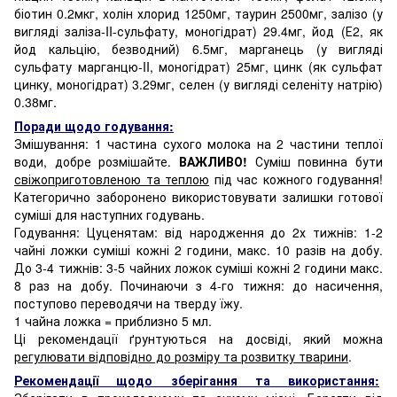
біотин 0.2мкг, холін хлорид 1250мг, таурин 2500мг, залізо (у
вигляді заліза-II-сульфату, моногідрат) 29.4мг, йод (Е2, як
йод кальцію, безводний) 6.5мг, марганець (у вигляді
сульфату марганцю-II, моногідрат) 25мг, цинк (як сульфат
цинку, моногідрат) 3.29мг, селен (у вигляді селеніту натрію)
0.38мг.
Поради щодо годування:
Змішування: 1 частина сухого молока на 2 частини теплої
води, добре розмішайте.
ВАЖЛИВО!
Суміш повинна бути
свіжоприготовленою та теплою
під час кожного годування!
Категорично заборонено використовувати залишки готової
суміші для наступних годувань.
Годування: Цуценятам: від народження до 2х тижнів: 1-2
чайні ложки суміші кожні 2 години, макс. 10 разів на добу.
До 3-4 тижнів: 3-5 чайних ложок суміші кожні 2 години макс.
8 раз на добу. Починаючи з 4-го тижня: до насичення,
поступово переводячи на тверду їжу.
1 чайна ложка = приблизно 5 мл.
Ці рекомендації ґрунтуються на досвіді, який можна
регулювати відповідно до розміру та розвитку тварини
.
Рекомендації щодо зберігання та використання: