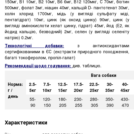
150мг, В1 10мг, В2 10мг, В6 6мг, В12 120мкг, С 70мг, біотин
500мкг, фолат 3мг, ніацин 40мг, кальцій D- пантотенат 30мг,
холін хлорид 1700мг, мідь (у вигляді сульфату міді,
пентагідрат) 10мг, цинк (як оксид цинку) 90мг, цинк (у
вигляді амінокислоти хелат цинку, гідрат) 45мг, йод (Е2, як
йодид кальцію, безводний) 2мг, селен (у вигляді селеніту
натрію) 0.2мг.
Технологічні добавки:
з антиоксидантами
сертифікованими в ЄС (екстракти природного походження,
багаті токоферолом, пропіл-галат)
Рекомендації щодо годування:
див. таблицю.
Вага собаки
Норма:
2.5-
7.5-
12.5-
17.5-
22.5-
30-
40-
г /
5кг
10кг
15кг
20кг
25кг
35кг
45кг
день
55-
120-
180-
230-
280-
350-
430-
90
150
205
255
305
390
470
Характеристики