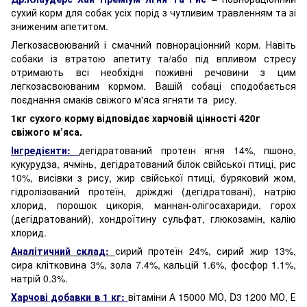
сухий корм для собак усіх порід з чутливим травленням та зі
зниженим апетитом.
Легкозасвоюваний і смачний повнораціонний корм. Навіть
собаки із втратою апетиту та/або під впливом стресу
отримають всі необхідні поживні речовини з цим
легкозасвоюваним кормом. Вашій собаці сподобається
поєднання смаків свіжого м'яса ягняти та рису.
1кг сухого корму відповідає харчовій цінності 420г
свіжого м’яса.
Інгредієнти:
дегідратований протеїн ягня 14%, пшоно,
кукурудза, ячмінь, дегідратований білок свійської птиці, рис
10%, висівки з рису, жир свійської птиці, буряковий жом,
гідролізований протеїн, дріжджі (дегідратовані), натрію
хлорид, порошок цикорія, маннан-олігосахариди, горох
(дегідратований), хондроїтину сульфат, глюкозамін, калію
хлорид.
Аналітичний склад:
сирий протеїн 24%, сирий жир 13%,
сира клітковина 3%, зола 7.4%, кальцій 1.6%, фосфор 1.1%,
натрій 0.3%.
Харчові добавки в 1 кг:
вітаміни А 15000 МО, D3 1200 МО, Е