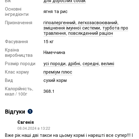
Вік
для дорослих собак
Основні
ягня та рис
інгредієнти
Призначення
гіпоалергенний
,
легкозасвоюваний
,
зміцнення імунної системи
,
турбота про
травлення
,
повсякденний раціон
Фасування
15 кг
Країна
Німеччина
виробництва
Розмір породи
усі породи
,
дрібні
,
середні
,
великі
Клас корму
преміум плюс
Вид
сухий корм
Калорійність,
368.1
ккал / 100г
Відгуки
1
Євгенія
08.04.2024 в 13:22
Вже рік наші дві такси на цьому кормі і нарешті все супер!!! І