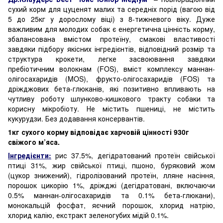
сухий корм для цуценят малих та середніх порід (вагою від
5 до 25кг у дорослому віці) з 8-тижневого віку. Дуже
важливим для молодих собак є енергетична цінність корму,
збалансована вмістом протеїну, смакові властивості
завдяки підбору якісних інгредієнтів, відповідний розмір та
структура крокети, легке засвоювання завдяки
пребіотичним волокнам (FOS), вміст комплексу маннан-
олігосахаридів (MOS), фрукто-олігосахаридів (FOS) та
дріжджових бета-глюканів, які позитивно впливають на
чутливу роботу шлунково-кишкового тракту собаки та
корисну мікробіоту. Не містить пшениці, не містить
кукурудзи. Без додавання консервантів.
1кг сухого корму відповідає харчовій цінності 930г
свіжого м’яса.
Інгредієнти:
рис 37.5%, дегідратований протеїн свійської
птиці 31%, жир свійської птиці, пшоно, буряковий жом
(цукор знижений), гідролізований протеїн, лляне насіння,
порошок цикорію 1%, дріжджі (дегідратовані, включаючи
0.5% маннан-олігосахаридів та 0.1% бета-глюкани),
монокальцій фосфат, яєчний порошок, хлорид натрію,
хлорид калію, екстракт зеленогубих мідій 0.1%.