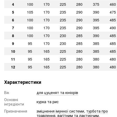
4
100
170
225
280
375
460
5
105
170
235
290
390
475
6
100
170
235
290
395
485
7
100
170
235
290
395
490
8
100
170
230
285
390
485
9
95
170
230
285
385
485
10
95
165
225
280
385
485
11
95
165
225
280
380
480
12
95
165
225
280
380
480
Характеристики
Вік
для цуценят та юніорів
Основні
курка та рис
інгредієнти
Призначення
зміцнення імунної системи
,
турбота про
травлення
,
вагітним та лактуючим
,