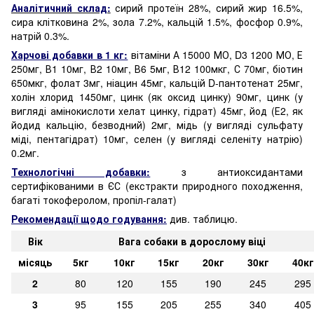
Аналітичний склад:
сирий протеїн 28%, сирий жир 16.5%,
сира клітковина 2%, зола 7.2%, кальцій 1.5%, фосфор 0.9%,
натрій 0.3%.
Харчові добавки в 1 кг:
вітаміни А 15000 МО, D3 1200 МО, Е
250мг, В1 10мг, В2 10мг, В6 5мг, В12 100мкг, С 70мг, біотин
650мкг, фолат 3мг, ніацин 45мг, кальцій D-пантотенат 25мг,
холін хлорид 1450мг, цинк (як оксид цинку) 90мг, цинк (у
вигляді амінокислоти хелат цинку, гідрат) 45мг, йод (Е2, як
йодид кальцію, безводний) 2мг, мідь (у вигляді сульфату
міді, пентагідрат) 10мг, селен (у вигляді селеніту натрію)
0.2мг.
Технологічні добавки:
з антиоксидантами
сертифікованими в ЄС (екстракти природного походження,
багаті токоферолом, пропіл-галат)
Рекомендації щодо годування:
див. таблицю.
Вік
Вага собаки в дорослому віці
місяць
5кг
10кг
15кг
20кг
30кг
40кг
2
80
120
155
190
245
295
3
95
155
205
255
340
405