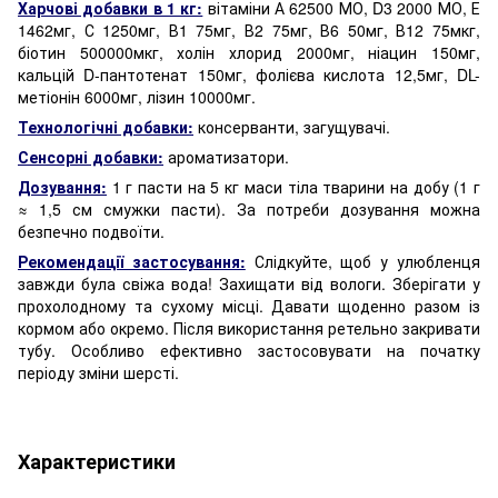
Харчові добавки в 1 кг:
вітаміни А 62500 МО, D3 2000 МО, Е
1462мг, С 1250мг, В1 75мг, В2 75мг, В6 50мг, В12 75мкг,
біотин 500000мкг, холін хлорид 2000мг, ніацин 150мг,
кальцій D-пантотенат 150мг, фолієва кислота 12,5мг, DL-
метіонін 6000мг, лізин 10000мг.
Технологічні добавки:
консерванти, загущувачі.
Сенсорні добавки:
ароматизатори.
Дозування:
1 г пасти на 5 кг маси тіла тварини на добу (1 г
≈ 1,5 см смужки пасти). За потреби дозування можна
безпечно подвоїти.
Рекомендації застосування:
Слідкуйте, щоб у улюбленця
завжди була свіжа вода! Захищати від вологи. Зберігати у
прохолодному та сухому місці. Давати щоденно разом із
кормом або окремо. Після використання ретельно закривати
тубу. Особливо ефективно застосовувати на початку
періоду зміни шерсті.
Характеристики