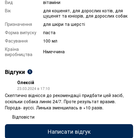
Вид
вітаміни
Вік
для кошенят, для дорослих котів, для
цуценят та юніорів, для дорослих собак
Призначення
для шкіри та шерсті
Форма випуску
паста
Фасування
100 мл
Країна
Німеччина
виробництва
Відгуки
1
Олексій
23.03.2024 в 17:10
Скептично віднісся до рекомендації придбати цей засіб,
оскільки собака линяє 24/7. Проте результат вразив.
Порода- ауссі. Линька зменшилась в ×10 разів.
Відповісти
Написати відгук