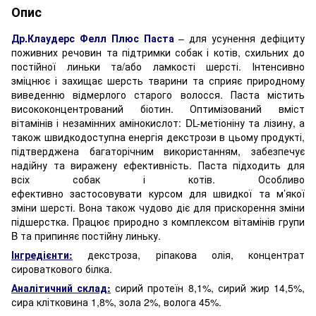
Опис
Др.Клаудерс Фелл Плюс Паста
– для усунення дефіциту
поживних речовин та підтримки собак і котів, схильних до
постійної линьки та/або ламкості шерсті. Інтенсивно
зміцнює і захищає шерсть тварини та сприяє природному
виведенню відмерлого старого волосся. Паста містить
висококонцентрований біотин. Оптимізований вміст
вітамінів і незамінних амінокислот: DL-метіоніну та лізину, а
також швидкодоступна енергія декстрози в цьому продукті,
підтверджена багаторічним використанням, забезпечує
надійну та виражену ефективність. Паста підходить для
всіх собак і котів. Особливо
ефективно застосовувати курсом для швидкої та м’якої
зміни шерсті. Вона також чудово діє для прискорення зміни
підшерстка. Працює природно з комплексом вітамінів групи
B та припиняє постійну линьку.
Інгредієнти:
декстроза, ріпакова олія, концентрат
сироваткового білка.
Аналітичний склад:
сирий протеїн 8,1%, сирий жир 14,5%,
сира клітковина 1,8%, зола 2%, волога 45%.